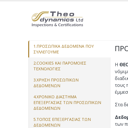
Παράκαμψη
προς
το
κυρίως
περιεχόμενο
1.ΠΡΟΣΩΠΙΚΑ ΔΕΔΟΜΕΝΑ ΠΟΥ
ΠΡ
ΣΥΛΛΕΓΟΥΜΕ
2.COOKIES ΚΑΙ ΠΑΡΟΜΟΙΕΣ
Η
ΘΕ
ΤΕΧΝΟΛΟΓΙΕΣ
νόμιμ
διαδι
3.ΧΡΗΣΗ ΠΡΟΣΩΠΙΚΩΝ
τους 
ΔΕΔΟΜΕΝΩΝ
έμμεσ
4.ΧΡΟΝΙΚΟ ΔΙΑΣΤΗΜΑ
ΕΠΕΞΕΡΓΑΣΙΑΣ ΤΩΝ ΠΡΟΣΩΠΙΚΩΝ
Στα δ
ΔΕΔΟΜΕΝΩΝ
Δεδο
5.ΤΟΠΟΣ ΕΠΕΞΕΡΓΑΣΙΑΣ ΤΩΝ
των π
ΔΕΔΟΜΕΝΩΝ