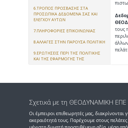
πιστω
6.ΤΡΟΠΟΣ ΠΡΟΣΒΑΣΗΣ ΣΤΑ
ΠΡΟΣΩΠΙΚΑ ΔΕΔΟΜΕΝΑ ΣΑΣ ΚΑΙ
Δεδο
ΕΛΕΓΧΟΥ ΑΥΤΩΝ
ΘΕΟΔ
τους 
7.ΠΛΗΡΟΦΟΡΙΕΣ ΕΠΙΚΟΙΝΩΝΙΑΣ
περιλ
8.ΑΛΛΑΓΕΣ ΣΤΗΝ ΠΑΡΟΥΣΑ ΠΟΛΙΤΙΚΗ
άλλων
πελάτ
9.ΕΡΩΤΗΣΕΙΣ ΠΕΡΙ ΤΗΣ ΠΟΛΙΤΙΚΗΣ
ΚΑΙ ΤΗΣ ΕΦΑΡΜΟΓΗΣ ΤΗΣ
Σχετικά με τη ΘΕΟΔΥΝΑΜΙΚΗ ΕΠΕ
Οι έμπειροι επιθεωρητές μας, διακρίνονται γ
ακεραιότητά τους. Παρέχουμε στους πελάτες
μέγιστη δυνατή προστιθέμενη αξία, μέσα από